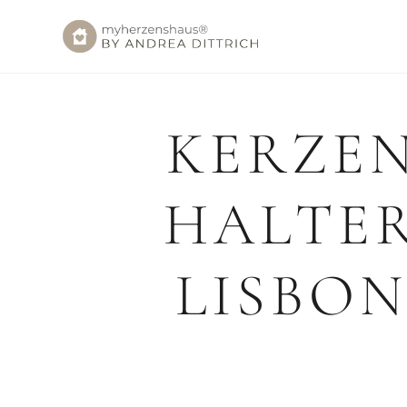
KERZE
HALTE
LISBO