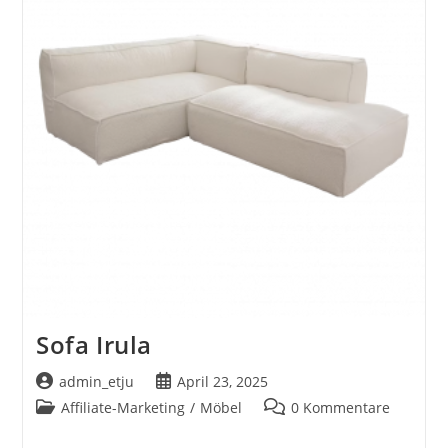
Sofa Irula
Beitrags-
Beitrag
admin_etju
April 23, 2025
Autor:
veröffentlicht:
Beitrags-
Beitrags-
Affiliate-Marketing
/
Möbel
0 Kommentare
Kategorie:
Kommentare: