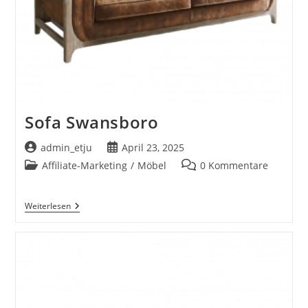
Sofa Swansboro
Beitrags-
Beitrag
admin_etju
April 23, 2025
Autor:
veröffentlicht:
Beitrags-
Beitrags-
Affiliate-Marketing
/
Möbel
0 Kommentare
Kategorie:
Kommentare:
Sofa
Weiterlesen
Swansboro