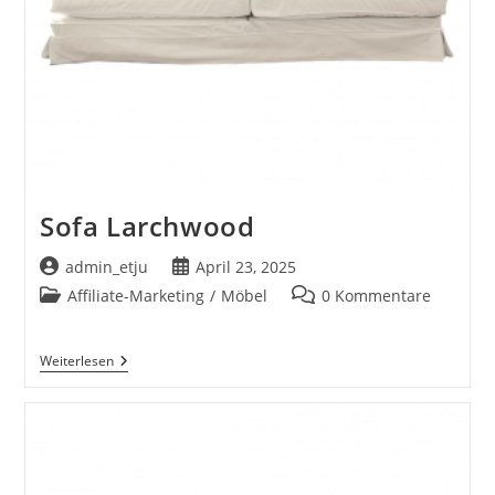
Sofa Larchwood
Beitrags-
Beitrag
admin_etju
April 23, 2025
Autor:
veröffentlicht:
Beitrags-
Beitrags-
Affiliate-Marketing
/
Möbel
0 Kommentare
Kategorie:
Kommentare:
Sofa
Weiterlesen
Larchwood