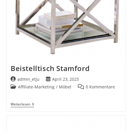
Beistelltisch Stamford
Beitrags-
Beitrag
admin_etju
April 23, 2025
Autor:
veröffentlicht:
Beitrags-
Beitrags-
Affiliate-Marketing
/
Möbel
0 Kommentare
Kategorie:
Kommentare:
Beistelltisch
Weiterlesen
Stamford