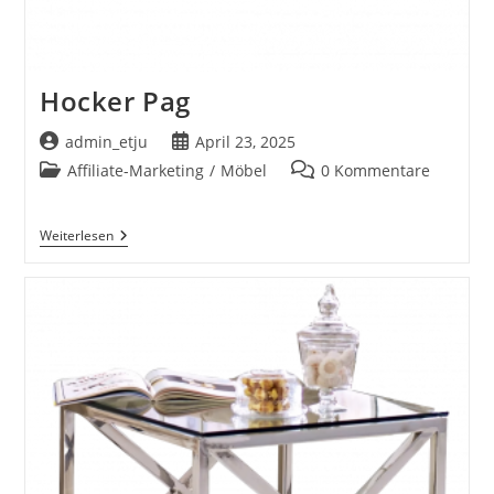
Hocker Pag
Beitrags-
Beitrag
admin_etju
April 23, 2025
Autor:
veröffentlicht:
Beitrags-
Beitrags-
Affiliate-Marketing
/
Möbel
0 Kommentare
Kategorie:
Kommentare:
Hocker
Weiterlesen
Pag