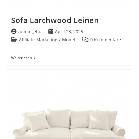
Sofa Larchwood Leinen
Beitrags-
Beitrag
admin_etju
April 23, 2025
Autor:
veröffentlicht:
Beitrags-
Beitrags-
Affiliate-Marketing
/
Möbel
0 Kommentare
Kategorie:
Kommentare:
Sofa
Weiterlesen
Larchwood
Leinen