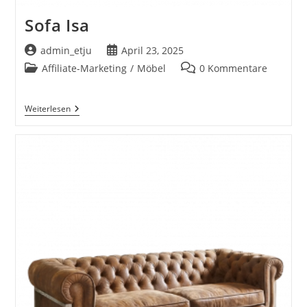
Sofa Isa
Beitrags-
Beitrag
admin_etju
April 23, 2025
Autor:
veröffentlicht:
Beitrags-
Beitrags-
Affiliate-Marketing
/
Möbel
0 Kommentare
Kategorie:
Kommentare:
Sofa
Weiterlesen
Isa