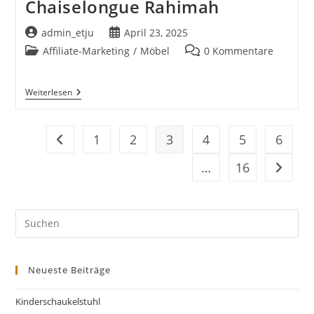
Chaiselongue Rahimah
Beitrags-
Beitrag
admin_etju
April 23, 2025
Autor:
veröffentlicht:
Beitrags-
Beitrags-
Affiliate-Marketing
/
Möbel
0 Kommentare
Kategorie:
Kommentare:
Chaiselongue
Weiterlesen
Rahimah
1
2
3
4
5
6
Zur vorherigen Seite
…
16
Zur näc
Pre
Es
to
Neueste Beiträge
clo
the
Kinderschaukelstuhl
sea