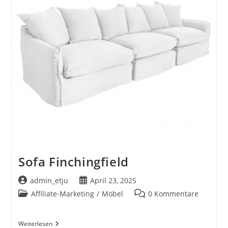
Sofa Finchingfield
Beitrags-
Beitrag
admin_etju
April 23, 2025
Autor:
veröffentlicht:
Beitrags-
Beitrags-
Affiliate-Marketing
/
Möbel
0 Kommentare
Kategorie:
Kommentare:
Sofa
Weiterlesen